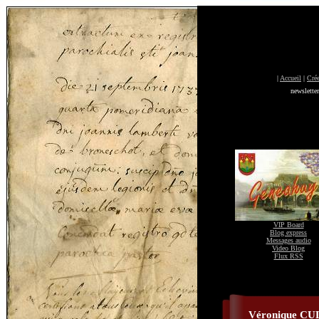
|
Accueil
|
Crée
newslette
VIP Board
Blog express
Messages audio
Video Blog
Flux RSS
Véronique C