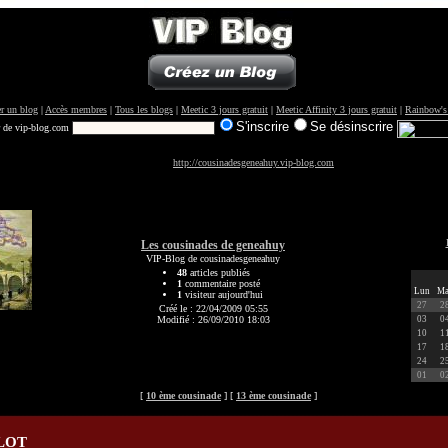
r un blog
|
Accès membres
|
Tous les blogs
|
Meetic 3 jours gratuit
|
Meetic Affinity 3 jours gratuit
|
Rainbow's
S'inscrire
Se désinscrire
r de vip-blog.com
http://cousinadesgeneahuy.vip-blog.com
Les cousinades de geneahuy
VIP-Blog de cousinadesgeneahuy
48
articles publiés
1
commentaire posté
Lun
Ma
1
visiteur aujourd'hui
27
2
Créé le : 22/04/2009 05:55
Modifié : 26/09/2010 18:03
03
0
10
1
17
1
24
2
01
0
[
10 ème cousinade
] [
13 ème cousinade
]
ULOT