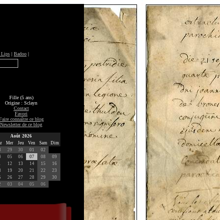
 Lips
|
Badoo
|
Fille (5 ans)
Origine : Sclayn
Contact
Favori
Faire connaître ce blog
Newsletter de ce blog
Août 2026
r
Mer
Jeu
Ven
Sam
Dim
8
29
30
01
02
4
05
06
07
08
09
1
12
13
14
15
16
8
19
20
21
22
23
5
26
27
28
29
30
2
03
04
05
06