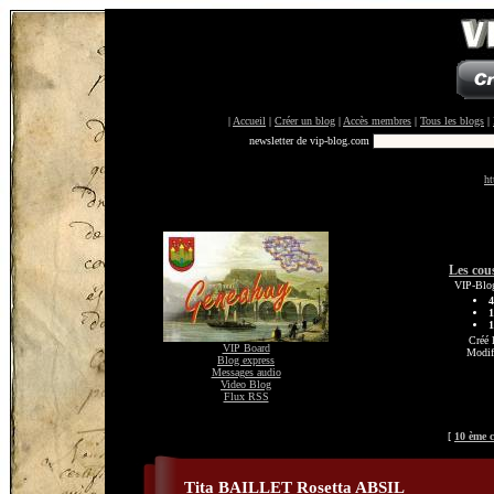
|
Accueil
|
Créer un blog
|
Accès membres
|
Tous les blogs
|
newsletter de vip-blog.com
ht
Les cou
VIP-Blog
4
1
1
Créé 
VIP Board
Modif
Blog express
Messages audio
Video Blog
Flux RSS
[
10 ème 
Tita BAILLET Rosetta ABSIL