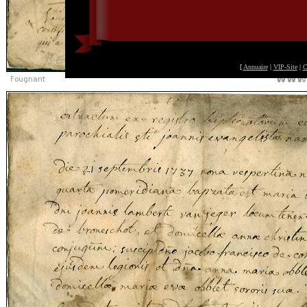
[
Annuaire
|
VIP-Site
|
C
©