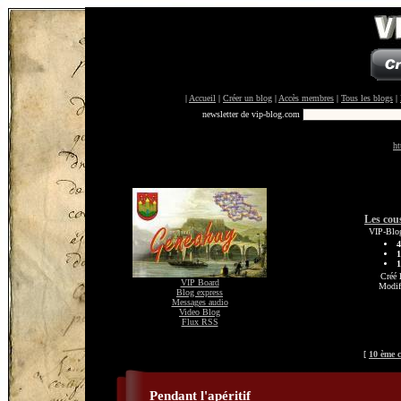
|
Accueil
|
Créer un blog
|
Accès membres
|
Tous les blogs
|
newsletter de vip-blog.com
ht
Les cou
VIP-Blog
4
1
1
Créé 
VIP Board
Modif
Blog express
Messages audio
Video Blog
Flux RSS
[
10 ème 
Pendant l'apéritif