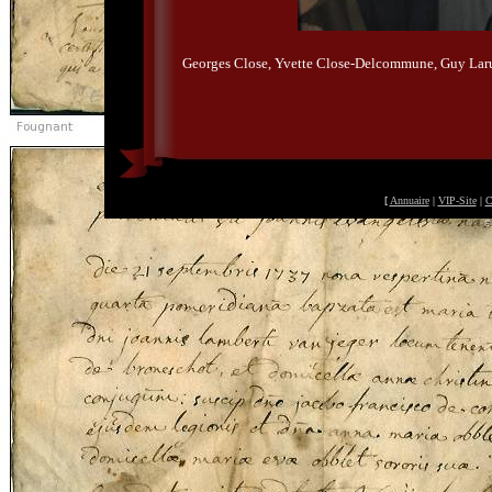
Georges Close, Yvette Close-Delcommune, Guy Larue
[
Annuaire
|
VIP-Site
|
C
©